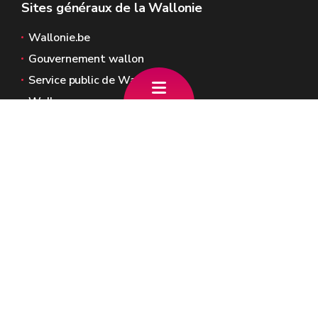
Sites généraux de la Wallonie
Wallonie.be
Gouvernement wallon
Service public de Wallonie
Wallex
Géoportail
Jobs
Nous contacter
Adresses : Chaussée de Louvain 2 - 5000
Namur (Wallonie)
Place Surlet de Chokier 15/17 - 1000
Bruxelles (Fédération Wallonie-Bruxelles)
Tèl. : 081/71.03.10