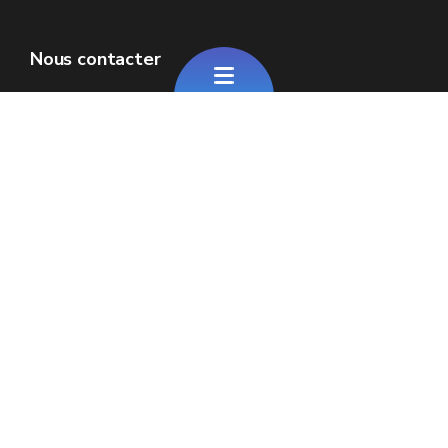
Nous contacter
Adresses : Chaussée de Louvain 2 - 5000
Namur (Wallonie)
Place Surlet de Chokier 15/17 - 1000
Bruxelles (Fédération Wallonie-Bruxelles)
Tèl. : 081/71.03.10
E-mail : cabinet.coppieters@gov.wallonie.be
ou cabinet.coppieters@gov.cfwb.be
Formulaire de contact
Espaces Wallonie
Presse
Introduire une plainte au SPW
Signaler une irrégularité