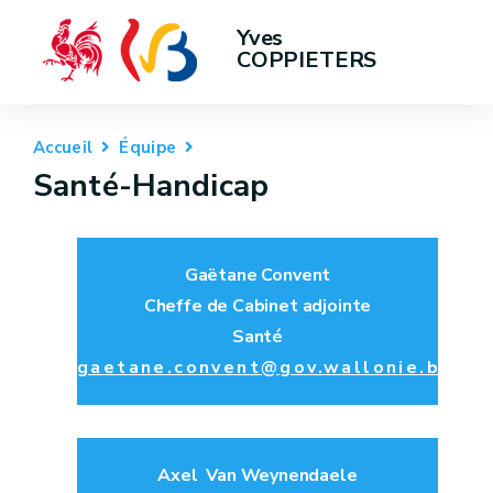
Yves 
COPPIETERS
Accueil
Équipe
Santé-Handicap
Gaëtane Convent
Cheffe de Cabinet adjointe
Santé
gaetane.convent@gov.wallonie.be
Axel Van Weynendaele