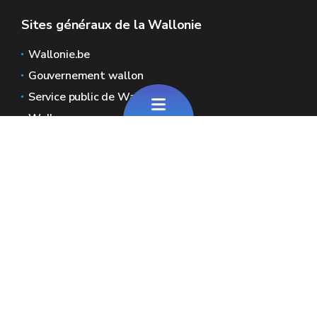
Sites généraux de la Wallonie
Wallonie.be
Gouvernement wallon
Service public de Wallonie
Wallex
Géoportail
Jobs
Nous contacter
Adresses : Chaussée de Louvain 2 - 5000
Namur (Wallonie)
Place Surlet de Chokier 15/17 - 1000
Bruxelles (Fédération Wallonie-Bruxelles)