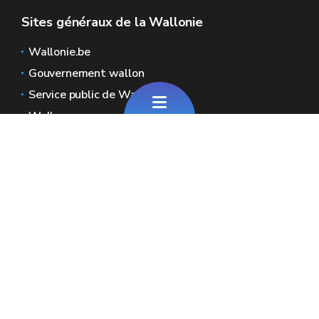
Sites généraux de la Wallonie
Wallonie.be
Gouvernement wallon
Service public de Wallonie
Wallex
Géoportail
Jobs
Nous contacter
Adresses : Chaussée de Louvain 2 - 5000
Namur (Wallonie)
Place Surlet de Chokier 15/17 - 1000
Bruxelles (Fédération Wallonie-Bruxelles)